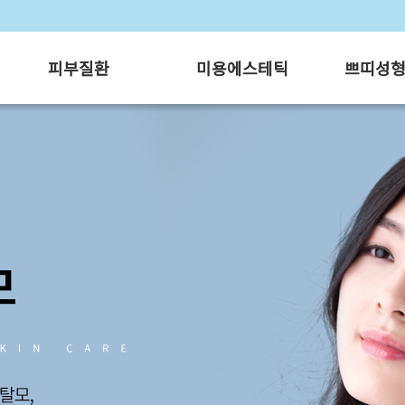
피부질환
미용에스테틱
쁘띠성
개
아토피
스킨케어 프로그램
보톡스
백반증/건선
여드름 클리닉
필러
는길
티눈/사마귀
모공 클리닉
리프팅 레
접촉성/지루성피부염
홍조 클리닉
한관종/비립종
제모 클리닉
두드러기
흉터 치료
무좀
기미/잡티/주근깨/검버섯
문신제거
레이저 클리닉