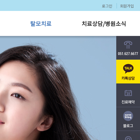
로그인
회원가입
형
탈모치료
치료상담/병원소식
치료 프로그램
이벤트
남성 탈모
자주하는 질문
이저
여성 탈모
뉴스와 의료정보